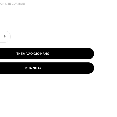
ỌN SIZE CỦA BẠN)
THÊM VÀO GIỎ HÀNG
MUA NGAY