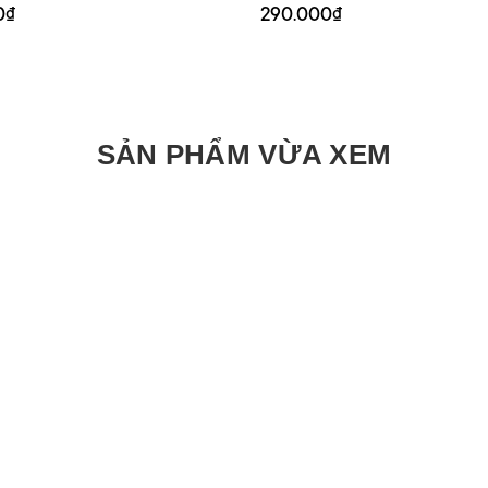
0₫
290.000₫
SẢN PHẨM VỪA XEM