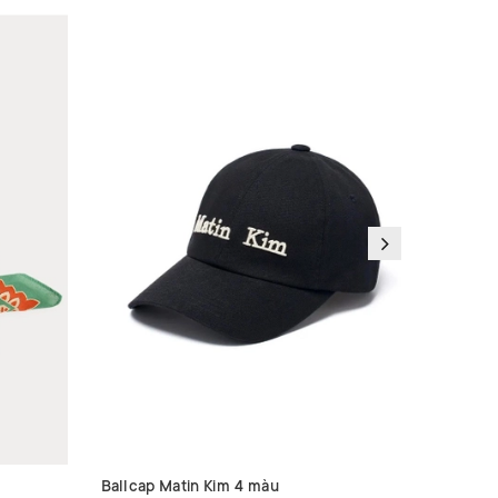
Ballcap Matin Kim 4 màu
Mũ ALO 