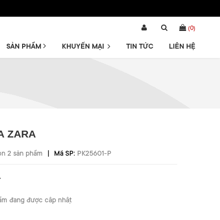
(
0
)
SẢN PHẨM
KHUYẾN MẠI
TIN TỨC
LIÊN HỆ
A ZARA
|
òn 2 sản phẩm
Mã SP:
PK25601-P
₫
ẩm đang được cập nhật