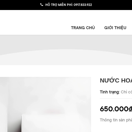
HỖ TRỢ MIỄN PHÍ:
0917.833.922
TRANG CHỦ
GIỚI THIỆU
NƯỚC HO
Tình trạng:
Chỉ c
650.000
Thông tin sản ph