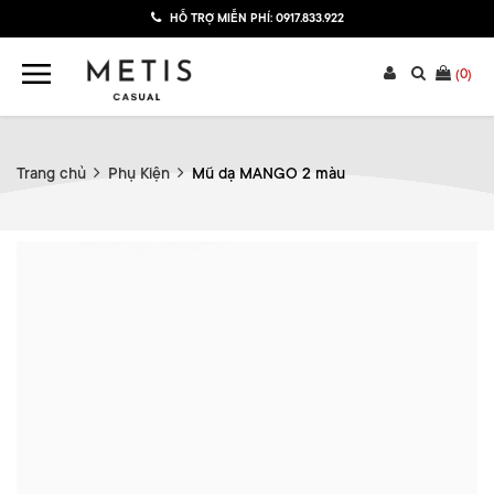
HỖ TRỢ MIỄN PHÍ:
0917.833.922
(
0
)
Trang chủ
Phụ Kiện
Mũ dạ MANGO 2 màu