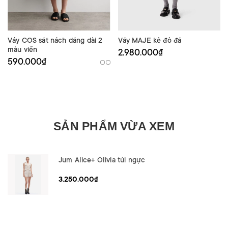
Váy COS sát nách dáng dài 2
Váy MAJE kẻ đỏ đá
màu viền
2.980.000₫
590.000₫
SẢN PHẨM VỪA XEM
Jum Alice+ Olivia túi ngực
3.250.000₫