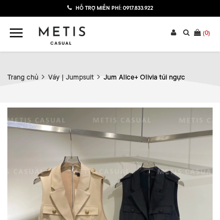
HỖ TRỢ MIỄN PHÍ:
0917.833.922
(
0
)
Trang chủ
Váy | Jumpsuit
Jum Alice+ Olivia túi ngực