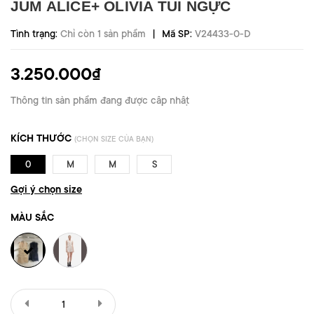
JUM ALICE+ OLIVIA TÚI NGỰC
|
Tình trạng:
Chỉ còn 1 sản phẩm
Mã SP:
V24433-0-D
3.250.000₫
Thông tin sản phẩm đang được cập nhật
KÍCH THƯỚC
(CHỌN SIZE CỦA BẠN)
0
M
M
S
Gợi ý chọn size
MÀU SẮC