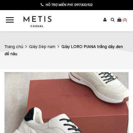
HỖ TRỢ MIỄN PHÍ:
0917.833.922
(
0
)
Trang chủ
Giày Dép nam
Giày LORO PIANA trắng dây đen
đế nâu