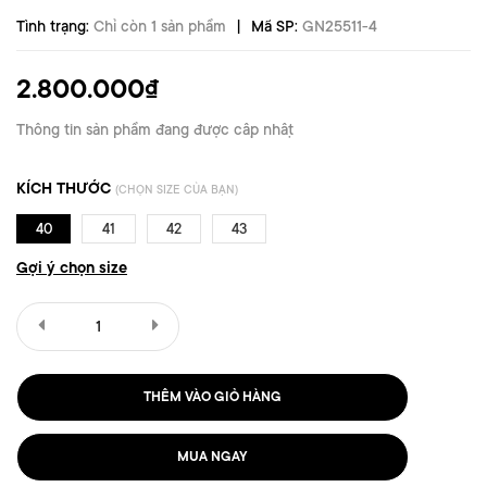
|
Tình trạng:
Chỉ còn 1 sản phẩm
Mã SP:
GN25511-4
2.800.000₫
Thông tin sản phẩm đang được cập nhật
KÍCH THƯỚC
(CHỌN SIZE CỦA BẠN)
40
41
42
43
Gợi ý chọn size
THÊM VÀO GIỎ HÀNG
MUA NGAY