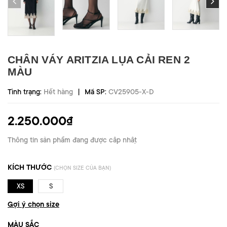
CHÂN VÁY ARITZIA LỤA CẢI REN 2
MÀU
|
Tình trạng:
Hết hàng
Mã SP:
CV25905-X-D
2.250.000₫
Thông tin sản phẩm đang được cập nhật
KÍCH THƯỚC
(CHỌN SIZE CỦA BẠN)
XS
S
Gợi ý chọn size
MÀU SẮC