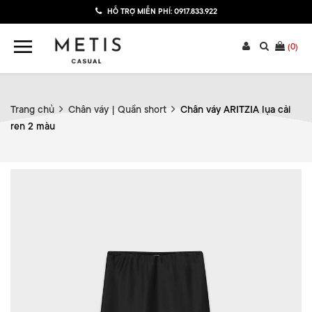
HỖ TRỢ MIỄN PHÍ:
0917.833.922
(
0
)
Trang chủ
Chân váy | Quần short
Chân váy ARITZIA lụa cải
ren 2 màu