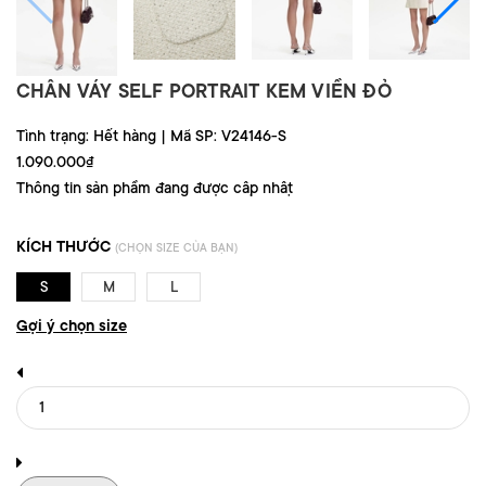
CHÂN VÁY SELF PORTRAIT KEM VIỀN ĐỎ
Tình trạng:
Hết hàng
|
Mã SP:
V24146-S
1.090.000₫
Thông tin sản phẩm đang được cập nhật
KÍCH THƯỚC
(CHỌN SIZE CỦA BẠN)
S
M
L
Gợi ý chọn size