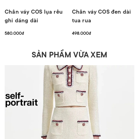
Chân váy COS lụa rêu
Chân váy COS đen dài
ghi dáng dài
tua rua
580.000₫
498.000₫
SẢN PHẨM VỪA XEM