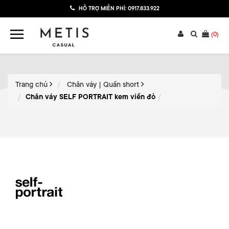
HỖ TRỢ MIỄN PHÍ:
0917.833.922
(
0
)
Trang chủ
Chân váy | Quần short
Chân váy SELF PORTRAIT kem viền đỏ