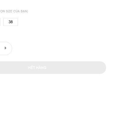
ỌN SIZE CỦA BẠN)
38
HẾT HÀNG