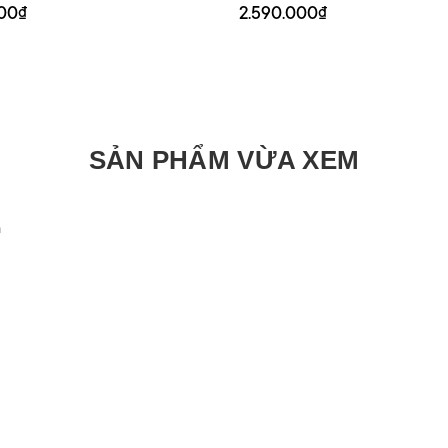
000₫
2.590.000₫
SẢN PHẨM VỪA XEM
n