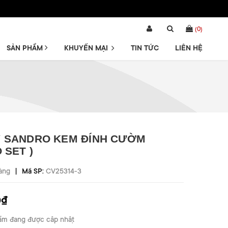
(
0
)
SẢN PHẨM
KHUYẾN MẠI
TIN TỨC
LIÊN HỆ
 SANDRO KEM ĐÍNH CƯỜM
 SET )
|
àng
Mã SP:
CV25314-3
0₫
ẩm đang được cập nhật