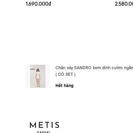
1.690.000₫
2.580.
Chân váy SANDRO kem đính cườm ngắ
( CÓ SET )
Hết hàng