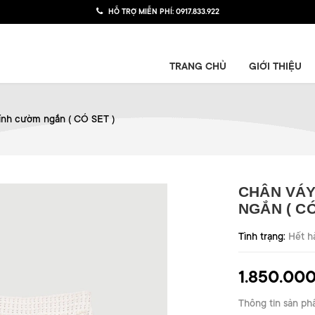
HỖ TRỢ MIỄN PHÍ:
0917.833.922
TRANG CHỦ
GIỚI THIỆU
nh cườm ngắn ( CÓ SET )
CHÂN VÁY
NGẮN ( CÓ
Tình trạng:
Hết h
1.850.00
Thông tin sản ph