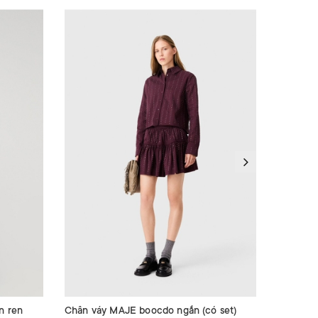
n ren
Chân váy MAJE boocdo ngắn (có set)
Chân váy