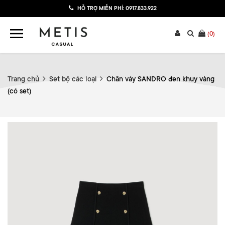
HỖ TRỢ MIỄN PHÍ:
0917.833.922
(
0
)
Trang chủ
Set bộ các loại
Chân váy SANDRO đen khuy vàng
(có set)