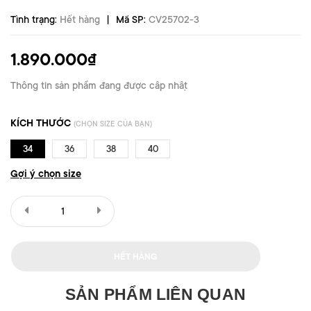
|
Tình trạng:
Hết hàng
Mã SP:
CV25702-3
1.890.000₫
Thông tin sản phẩm đang được cập nhật
KÍCH THƯỚC
(CHỌN SIZE CỦA BẠN)
34
36
38
40
Gợi ý chọn size
HẾT HÀNG
SẢN PHẨM LIÊN QUAN