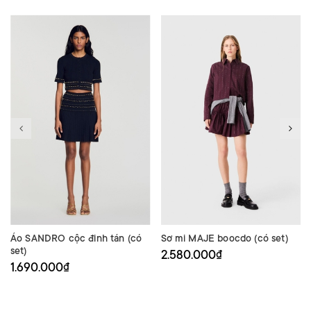
Áo SANDRO cộc đinh tán (có
Sơ mi MAJE boocdo (có set)
set)
2.580.000₫
1.690.000₫