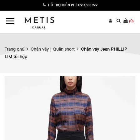
HỖ TRỢ MIỄN PHÍ:
0917.833.922
(
0
)
Trang chủ
Chân váy | Quần short
Chân váy Jean PHILLIP
LIM túi hộp