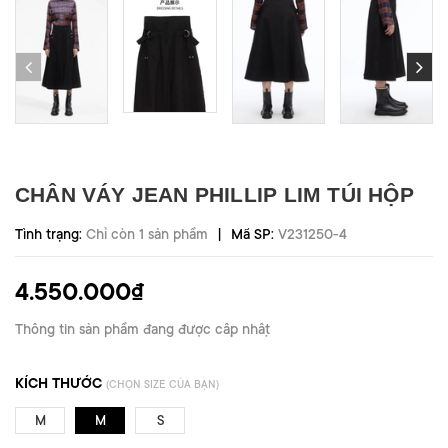
CHÂN VÁY JEAN PHILLIP LIM TÚI HỘP
|
Tình trạng:
Chỉ còn 1 sản phẩm
Mã SP:
V231250-4
4.550.000₫
Thông tin sản phẩm đang được cập nhật
KÍCH THƯỚC
(CHỌN SIZE CỦA BẠN)
M
M
S