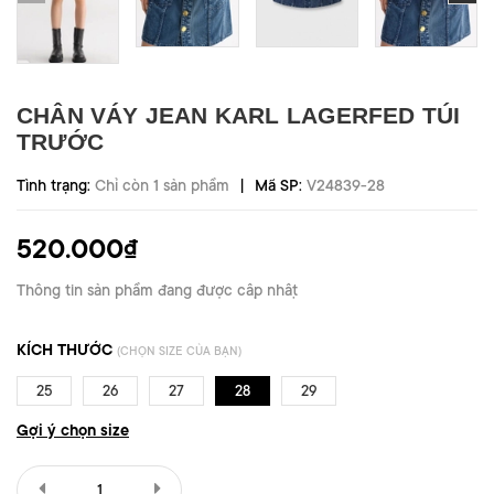
CHÂN VÁY JEAN KARL LAGERFED TÚI
TRƯỚC
|
Tình trạng:
Chỉ còn 1 sản phẩm
Mã SP:
V24839-28
520.000₫
Thông tin sản phẩm đang được cập nhật
KÍCH THƯỚC
(CHỌN SIZE CỦA BẠN)
25
26
27
28
29
Gợi ý chọn size