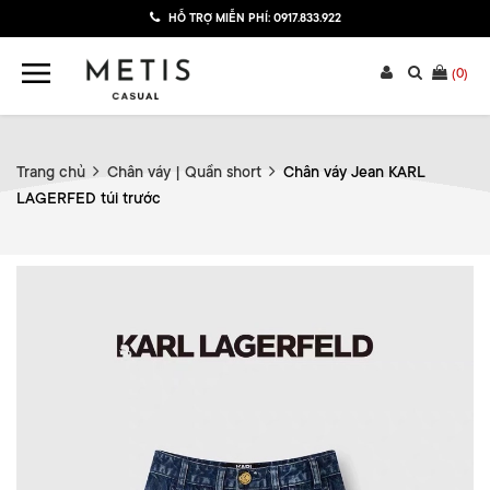
HỖ TRỢ MIỄN PHÍ:
0917.833.922
(
0
)
Trang chủ
Chân váy | Quần short
Chân váy Jean KARL
LAGERFED túi trước