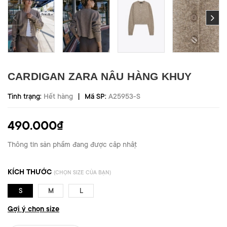
CARDIGAN ZARA NÂU HÀNG KHUY
|
Tình trạng:
Hết hàng
Mã SP:
A25953-S
490.000₫
Thông tin sản phẩm đang được cập nhật
KÍCH THƯỚC
(CHỌN SIZE CỦA BẠN)
S
M
L
Gợi ý chọn size