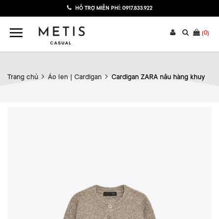
HỖ TRỢ MIỄN PHÍ:
0917.833.922
(
0
)
Trang chủ
Áo len | Cardigan
Cardigan ZARA nâu hàng khuy