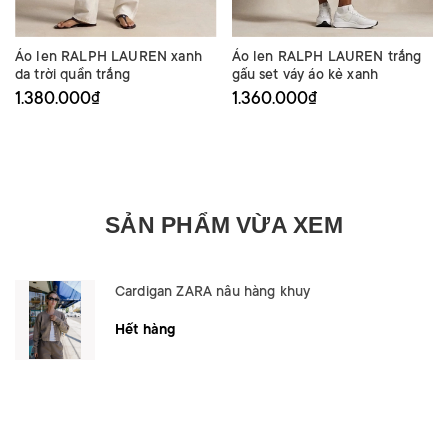
Áo len RALPH LAUREN xanh
Áo len RALPH LAUREN trắng
da trời quần trắng
gấu set váy áo kẻ xanh
1.380.000₫
1.360.000₫
SẢN PHẨM VỪA XEM
Cardigan ZARA nâu hàng khuy
Hết hàng