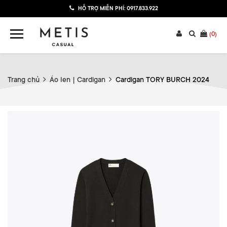
HỖ TRỢ MIỄN PHÍ:
0917.833.922
(
0
)
Trang chủ
Áo len | Cardigan
Cardigan TORY BURCH 2024