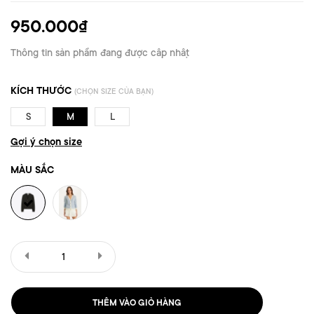
950.000₫
Thông tin sản phẩm đang được cập nhật
KÍCH THƯỚC
(CHỌN SIZE CỦA BẠN)
S
M
L
Gợi ý chọn size
MÀU SẮC
THÊM VÀO GIỎ HÀNG