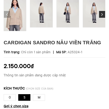
CARDIGAN SANDRO NÂU VIỀN TRẮNG
|
Tình trạng:
Chỉ còn 1 sản phẩm
Mã SP:
A25324-1
2.150.000₫
Thông tin sản phẩm đang được cập nhật
KÍCH THƯỚC
(CHỌN SIZE CỦA BẠN)
0
S
M
Gợi ý chọn size