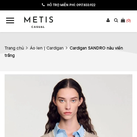
HỖ TRỢ MIỄN PHÍ:
0917.833.922
(
0
)
Trang chủ
Áo len | Cardigan
Cardigan SANDRO nâu viền
trắng