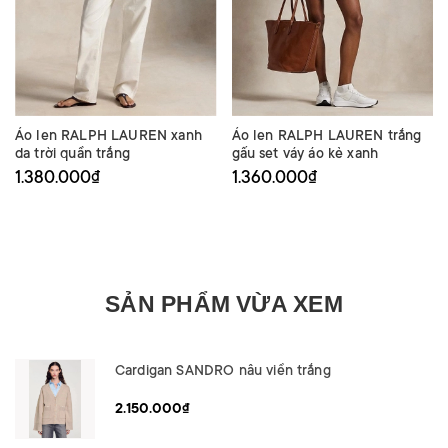
Áo len RALPH LAUREN xanh
Áo len RALPH LAUREN trắng
da trời quần trắng
gấu set váy áo kẻ xanh
1.380.000₫
1.360.000₫
SẢN PHẨM VỪA XEM
Cardigan SANDRO nâu viền trắng
2.150.000₫