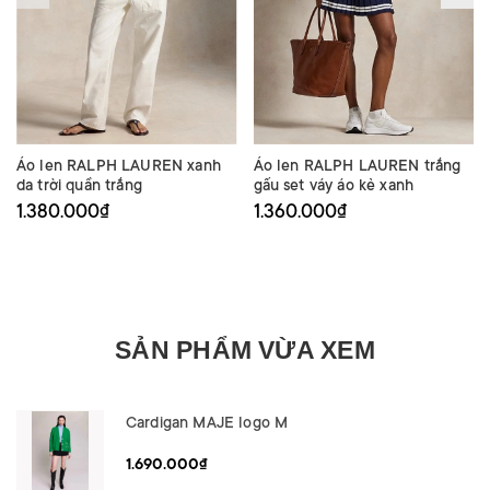
Áo len RALPH LAUREN xanh
Áo len RALPH LAUREN trắng
da trời quần trắng
gấu set váy áo kẻ xanh
1.380.000₫
1.360.000₫
SẢN PHẨM VỪA XEM
Cardigan MAJE logo M
1.690.000₫