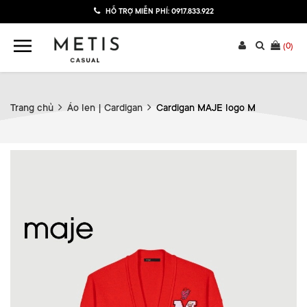
HỖ TRỢ MIỄN PHÍ:
0917.833.922
(
0
)
Trang chủ
Áo len | Cardigan
Cardigan MAJE logo M