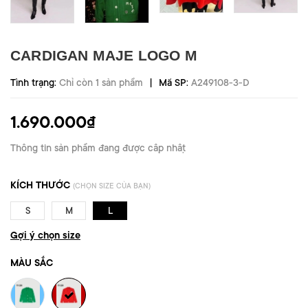
CARDIGAN MAJE LOGO M
|
Tình trạng:
Chỉ còn 1 sản phẩm
Mã SP:
A249108-3-D
1.690.000₫
Thông tin sản phẩm đang được cập nhật
KÍCH THƯỚC
(CHỌN SIZE CỦA BẠN)
S
M
L
Gợi ý chọn size
MÀU SẮC