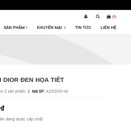
(
0
)
SẢN PHẨM
KHUYẾN MẠI
TIN TỨC
LIÊN HỆ
 DIOR ĐEN HỌA TIẾT
|
òn 2 sản phẩm
Mã SP:
A2312101-M
0₫
ẩm đang được cập nhật