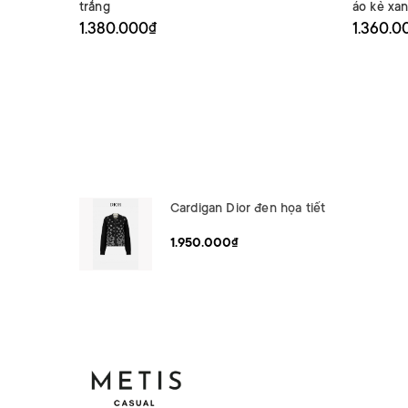
trắng
áo kẻ xa
1.380.000₫
1.360.0
Cardigan Dior đen họa tiết
1.950.000₫