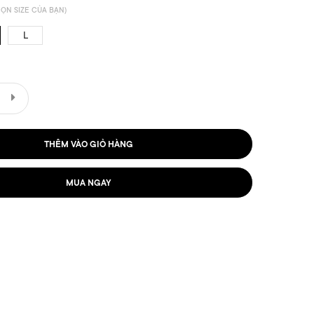
ỌN SIZE CỦA BẠN)
L
THÊM VÀO GIỎ HÀNG
MUA NGAY