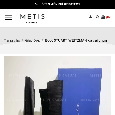
HỖ TRỢ MIỄN PHÍ:
0917.833.922
(
0
)
Trang chủ
Giày Dép
Boot STUART WEITZMAN da cải chun