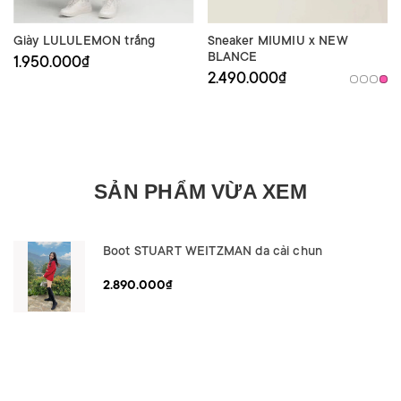
Giày LULULEMON trắng
Sneaker MIUMIU x NEW
BLANCE
1.950.000₫
2.490.000₫
SẢN PHẨM VỪA XEM
Boot STUART WEITZMAN da cải chun
2.890.000₫