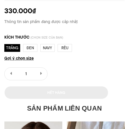
330.000₫
Thông tin sản phẩm đang được cập nhật
KÍCH THƯỚC
(CHỌN SIZE CỦA BẠN)
TRẮNG
ĐEN
NAVY
RÊU
Gợi ý chọn size
HẾT HÀNG
SẢN PHẨM LIÊN QUAN