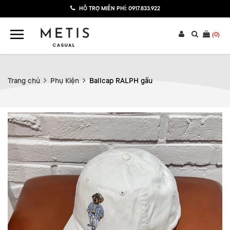
HỖ TRỢ MIỄN PHÍ:
0917.833.922
(
0
)
Trang chủ
Phụ Kiện
Ballcap RALPH gấu