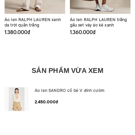
Áo len RALPH LAUREN xanh
Áo len RALPH LAUREN trắng
da trời quần trắng
gấu set váy áo kẻ xanh
1.380.000₫
1.360.000₫
SẢN PHẨM VỪA XEM
Áo len SANDRO cổ bẻ V đính cườm
2.450.000₫