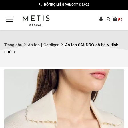
HỖ TRỢ MIỄN PHÍ:
0917.833.922
(
0
)
Trang chủ
Áo len | Cardigan
Áo len SANDRO cổ bẻ V đính
cườm