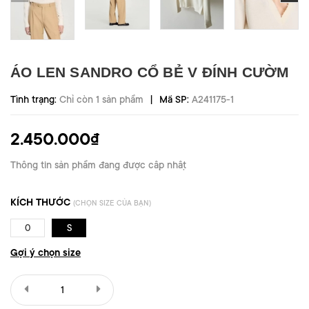
ÁO LEN SANDRO CỔ BẺ V ĐÍNH CƯỜM
|
Tình trạng:
Chỉ còn 1 sản phẩm
Mã SP:
A241175-1
2.450.000₫
Thông tin sản phẩm đang được cập nhật
KÍCH THƯỚC
(CHỌN SIZE CỦA BẠN)
0
S
Gợi ý chọn size