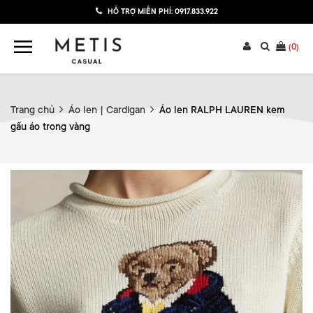
HỖ TRỢ MIỄN PHÍ:
0917.833.922
(
0
)
Trang chủ
Áo len | Cardigan
Áo len RALPH LAUREN kem
gấu áo trong vàng