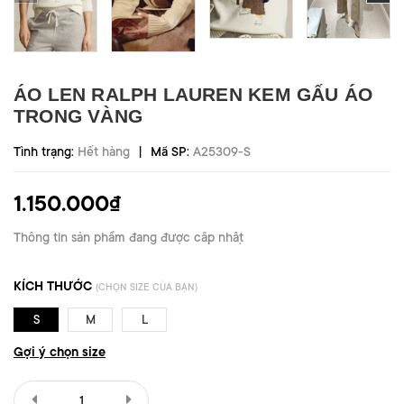
ÁO LEN RALPH LAUREN KEM GẤU ÁO
TRONG VÀNG
|
Tình trạng:
Hết hàng
Mã SP:
A25309-S
1.150.000₫
Thông tin sản phẩm đang được cập nhật
KÍCH THƯỚC
(CHỌN SIZE CỦA BẠN)
S
M
L
Gợi ý chọn size