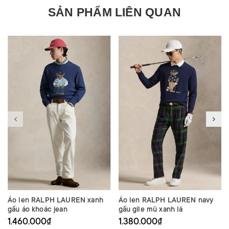
SẢN PHẨM LIÊN QUAN
Áo len RALPH LAUREN xanh
Áo len RALPH LAUREN navy
gấu áo khoác jean
gấu gile mũ xanh lá
1.460.000₫
1.380.000₫