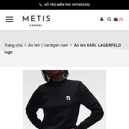
HỖ TRỢ MIỄN PHÍ:
0917.833.922
(
0
)
Trang chủ
Áo len | cardigan nam
Áo len KARL LAGERFELD
logo