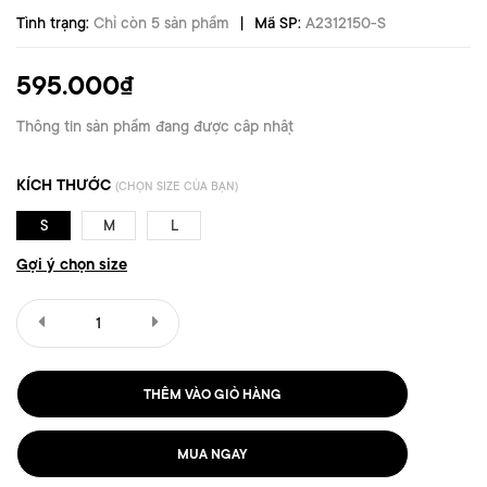
|
Tình trạng:
Chỉ còn 5 sản phẩm
Mã SP:
A2312150-S
595.000₫
Thông tin sản phẩm đang được cập nhật
KÍCH THƯỚC
(CHỌN SIZE CỦA BẠN)
S
M
L
Gợi ý chọn size
THÊM VÀO GIỎ HÀNG
MUA NGAY