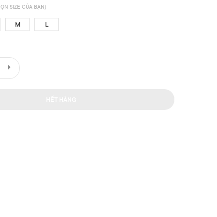
ỌN SIZE CỦA BẠN)
M
L
HẾT HÀNG