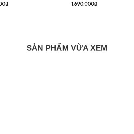
000₫
1.690.000₫
SẢN PHẨM VỪA XEM