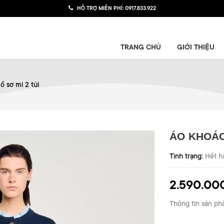
HỖ TRỢ MIỄN PHÍ:
0917.833.922
TRANG CHỦ
GIỚI THIỆU
 sơ mi 2 túi
ÁO KHOÁC
Tình trạng:
Hết h
2.590.00
Thông tin sản ph