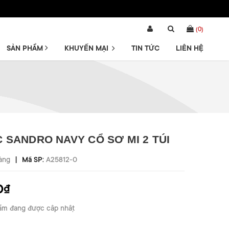
(
0
)
SẢN PHẨM
KHUYẾN MẠI
TIN TỨC
LIÊN HỆ
 SANDRO NAVY CỔ SƠ MI 2 TÚI
|
àng
Mã SP:
A25812-0
0₫
ẩm đang được cập nhật