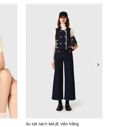
Áo sát nách MAJE viền trắng
Áo jean