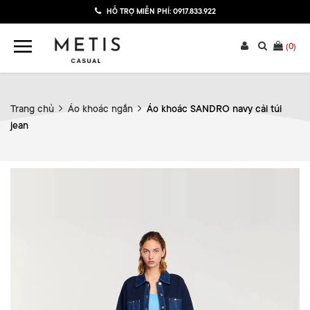
HỖ TRỢ MIỄN PHÍ:
0917.833.922
(
0
)
Trang chủ
Áo khoác ngắn
Áo khoác SANDRO navy cải túi
jean