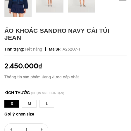
ÁO KHOÁC SANDRO NAVY CẢI TÚI
JEAN
|
Tình trạng:
Hết hàng
Mã SP:
A25207-1
2.450.000₫
Thông tin sản phẩm đang được cập nhật
KÍCH THƯỚC
(CHỌN SIZE CỦA BẠN)
S
M
L
Gợi ý chọn size