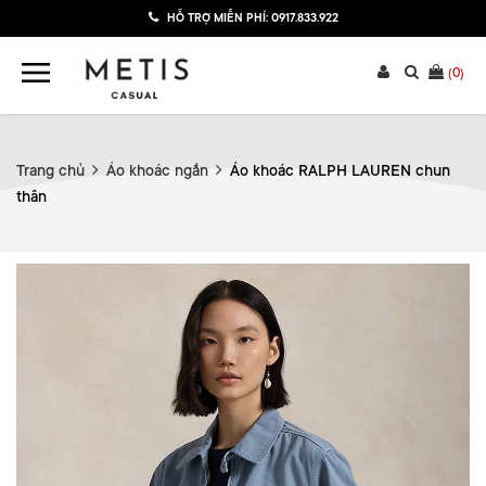
HỖ TRỢ MIỄN PHÍ:
0917.833.922
(
0
)
Trang chủ
Áo khoác ngắn
Áo khoác RALPH LAUREN chun
thân