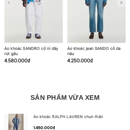
Áo khoác SANDRO cổ nỉ dây
Áo khoác jean SANDO cổ da
rút gấu
nâu
4.580.000₫
4.250.000₫
SẢN PHẨM VỪA XEM
Áo khoác RALPH LAUREN chun thân
1.450.000₫