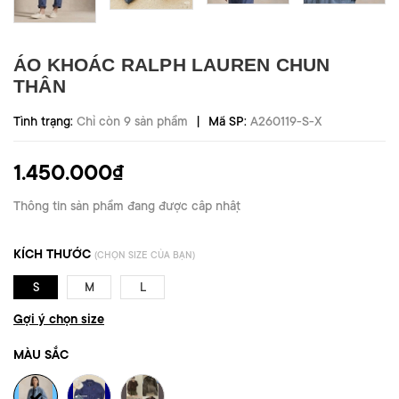
ÁO KHOÁC RALPH LAUREN CHUN
THÂN
|
Tình trạng:
Chỉ còn 9 sản phẩm
Mã SP:
A260119-S-X
1.450.000₫
Thông tin sản phẩm đang được cập nhật
KÍCH THƯỚC
(CHỌN SIZE CỦA BẠN)
S
M
L
Gợi ý chọn size
MÀU SẮC