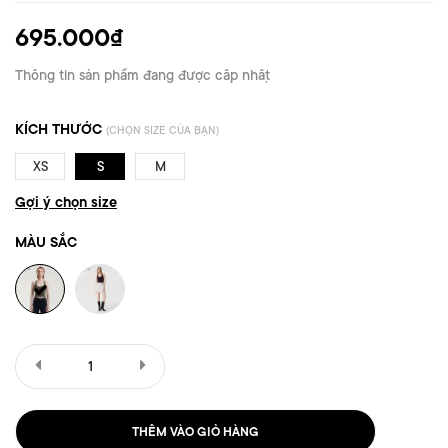
695.000₫
Thông tin sản phẩm đang được cập nhật
KÍCH THƯỚC
(CHỌN SIZE CỦA BẠN)
XS
S
M
Gợi ý chọn size
MÀU SẮC
THÊM VÀO GIỎ HÀNG