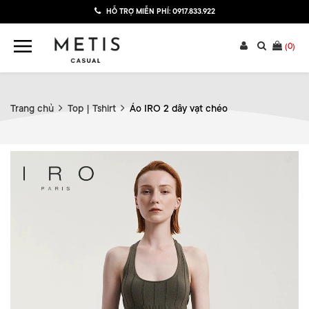
HỖ TRỢ MIỄN PHÍ:
0917.833.922
(
0
)
Trang chủ
Top | Tshirt
Áo IRO 2 dây vạt chéo