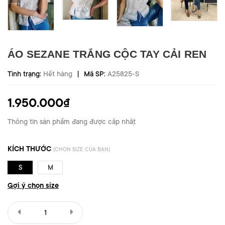
ÁO SEZANE TRẮNG CỘC TAY CẢI REN
|
Tình trạng:
Hết hàng
Mã SP:
A25825-S
1.950.000₫
Thông tin sản phẩm đang được cập nhật
KÍCH THƯỚC
(CHỌN SIZE CỦA BẠN)
S
M
Gợi ý chọn size