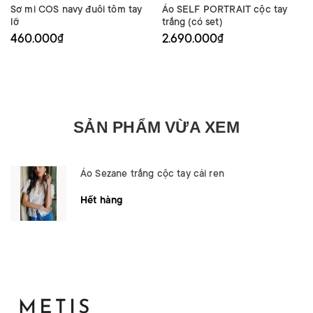
Sơ mi COS navy đuôi tôm tay
Áo SELF PORTRAIT cộc tay
lỡ
trắng (có set)
460.000₫
2.690.000₫
SẢN PHẨM VỪA XEM
Áo Sezane trắng cộc tay cải ren
Hết hàng