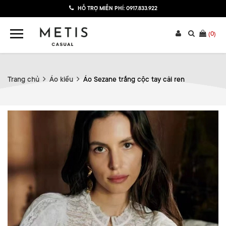
HỖ TRỢ MIỄN PHÍ:
0917.833.922
(
0
)
Trang chủ
Áo kiểu
Áo Sezane trắng cộc tay cải ren