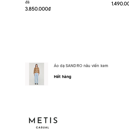
đá
1.490.0
3.850.000₫
Áo dạ SANDRO nâu viền kem
Hết hàng