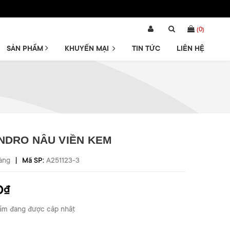
(
0
)
SẢN PHẨM
KHUYẾN MẠI
TIN TỨC
LIÊN HỆ
NDRO NÂU VIỀN KEM
|
àng
Mã SP:
A251123-3
0₫
ẩm đang được cập nhật