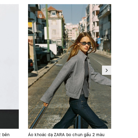
2 bên
Áo khoác dạ ZARA bo chun gấu 2 màu
Áo dạ MA