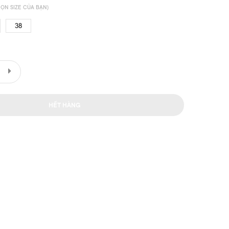
ỌN SIZE CỦA BẠN)
38
HẾT HÀNG