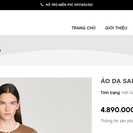
HỖ TRỢ MIỄN PHÍ:
0917.833.922
TRANG CHỦ
GIỚI THIỆU
m
ÁO DẠ SA
Tình trạng:
Hết h
4.890.00
Thông tin sản ph