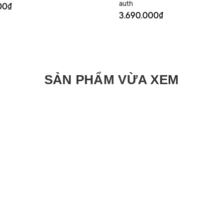
auth
00₫
3.690.000₫
SẢN PHẨM VỪA XEM