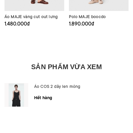
Áo MAJE vàng cut out lưng
Polo MAJE boocdo
1.480.000₫
1.890.000₫
SẢN PHẨM VỪA XEM
Áo COS 2 dây len mỏng
Hết hàng