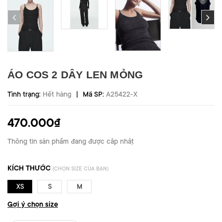
ÁO COS 2 DÂY LEN MỎNG
|
Tình trạng:
Hết hàng
Mã SP:
A25422-X
470.000₫
Thông tin sản phẩm đang được cập nhật
KÍCH THƯỚC
(CHỌN SIZE CỦA BẠN)
XS
S
M
Gợi ý chọn size