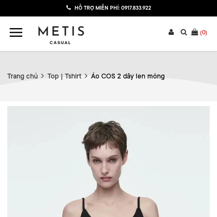
HỖ TRỢ MIỄN PHÍ:
0917.833.922
(
0
)
Trang chủ
Top | Tshirt
Áo COS 2 dây len mỏng