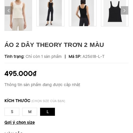
ÁO 2 DÂY THEORY TRƠN 2 MÀU
|
Tình trạng:
Chỉ còn 1 sản phẩm
Mã SP:
A25618-L-T
495.000₫
Thông tin sản phẩm đang được cập nhật
KÍCH THƯỚC
(CHỌN SIZE CỦA BẠN)
S
M
L
Gợi ý chọn size