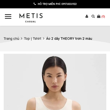
HỖ TRỢ MIỄN PHÍ:
0917.833.922
(
0
)
Trang chủ
Top | Tshirt
Áo 2 dây THEORY trơn 2 màu